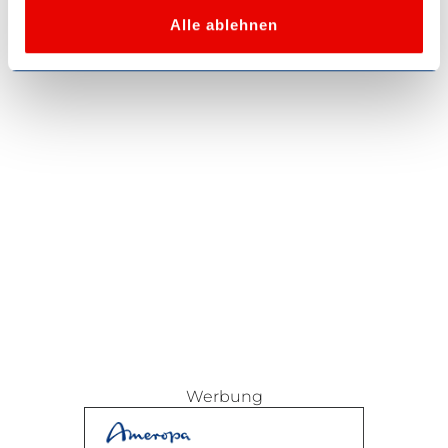
Werbung
h
Alle ablehnen
l
Werbung