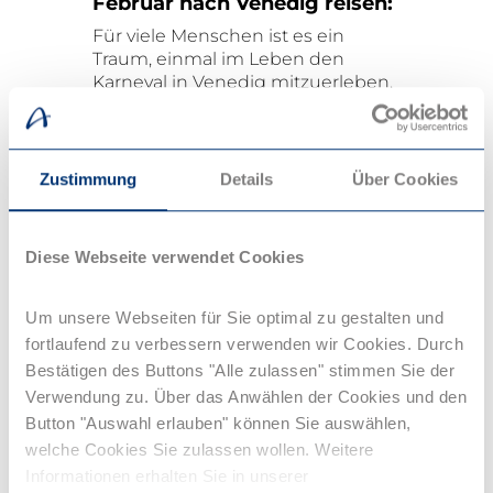
Februar nach Venedig reisen:
Für viele Menschen ist es ein
Traum, einmal im Leben den
Karneval in Venedig mitzuerleben.
Die Feierlichkeiten, die bereits
1094 das erste Mal stattgefunden
haben, dauern 10 Tage und enden
traditionell am Aschermittwoch
Zustimmung
Details
Über Cookies
jeden Jahres. Rund um den
weltbekannten Markusplatz finden
sich hunderte Menschen in den
Diese Webseite verwendet Cookies
traditionellen Kostümen mit
Masken aber auch sonst gibt es in
der Stadt viele Bühnen und Kunst
Um unsere Webseiten für Sie optimal zu gestalten und
und Artistik zu bewundern. Für
fortlaufend zu verbessern verwenden wir Cookies. Durch
Reisen im Nachtzug bietet sich
Bestätigen des Buttons "Alle zulassen" stimmen Sie der
Venedig im Februar ideal an. Du
Verwendung zu. Über das Anwählen der Cookies und den
kannst das besondere Flair der
Button "Auswahl erlauben" können Sie auswählen,
Stadt an jeder Ecke genießen.
welche Cookies Sie zulassen wollen. Weitere
Die Anreise nach Venedig:
Informationen erhalten Sie in unserer