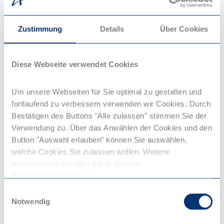
In diesem Zug werden
Zustimmung
Details
Über Cookies
keine Schlafwagen
angeboten.
Diese Webseite verwendet Cookies
Weitere Informationen
Um unsere Webseiten für Sie optimal zu gestalten und
fortlaufend zu verbessern verwenden wir Cookies. Durch
zum Service an Bord
Bestätigen des Buttons "Alle zulassen" stimmen Sie der
Verwendung zu. Über das Anwählen der Cookies und den
Button "Auswahl erlauben" können Sie auswählen,
welche Cookies Sie zulassen wollen. Weitere
Informationen erhalten Sie in unserer
Datenschutzerklärung
.
W-Lan
E
W-Lan an Bord vorhanden.
Notwendig
i
n