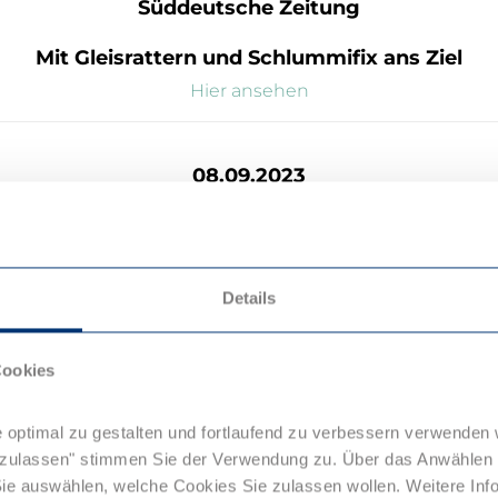
Süddeutsche Zeitung
Mit Gleisrattern und Schlummifix ans Ziel
Hier ansehen
08.09.2023
Zeit
Nächster Halt Europa
Details
Hier ansehen
Cookies
01.09.2023
 optimal zu gestalten und fortlaufend zu verbessern verwenden 
SWR 2 Forum
e zulassen" stimmen Sie der Verwendung zu. Über das Anwählen
e auswählen, welche Cookies Sie zulassen wollen. Weitere Info
tsam auf der Schiene – Warum boomen Nachtz