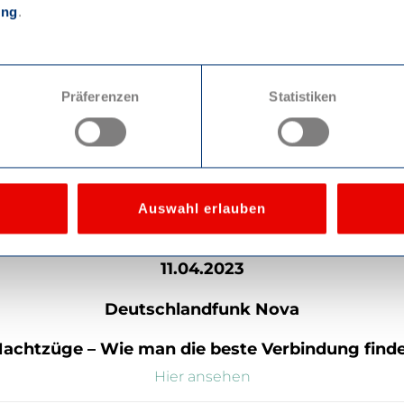
ung
.
Hier ansehen
18.04.2023
Präferenzen
Statistiken
Süddeutsche Zeitung
Doch, es gibt Nachtzüge
Hier ansehen
Auswahl erlauben
11.04.2023
Deutschlandfunk Nova
achtzüge – Wie man die beste Verbindung find
Hier ansehen