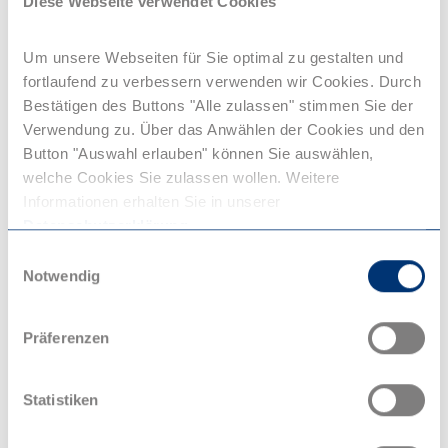
Diese Webseite verwendet Cookies
nachhaltigem Reisen.
Folgende Zugverbindungen
Um unsere Webseiten für Sie optimal zu gestalten und
werden angeboten:
fortlaufend zu verbessern verwenden wir Cookies. Durch
Bestätigen des Buttons "Alle zulassen" stimmen Sie der
Snalltaget SN01
Verwendung zu. Über das Anwählen der Cookies und den
Route:
Berlin, Hamburg, Kopenhagen,
Button "Auswahl erlauben" können Sie auswählen,
Malmö, Lund, Eslöv, Hässleholm,
welche Cookies Sie zulassen wollen. Weitere
Alvesta, Nässjö, Linköping, Norrköping,
Informationen erhalten Sie in unserer
Södertälje, Stockholm
Datenschutzerklärung
.
E
Verbindung ansehen
Notwendig
i
n
ÖBB NJ408
w
Route:
Berlin, Bitterfeld, Leipzig, Erfurt,
Präferenzen
i
Fulda, Frankfurt am Main, Mannheim,
Karlsruhe, Baden-Baden, Offenburg,
l
Freiburg, Basel, Zürich
l
Statistiken
i
Verbindung ansehen
g