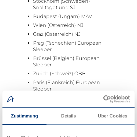
Stockholm (Schweden)
Snalltaget und SJ
Budapest (Ungarn) MAV
Wien (Österreich) NJ
Graz (Österreich) NJ
Prag (Tschechien) European
Sleeper
Brüssel (Belgien) European
Sleeper
Zürich (Schweiz) ÖBB
Paris (Frankreich) European
Sleeper
Amsterdam (Niederlande)
European Sleeper
Zustimmung
Details
Über Cookies
Ob Städtetrip oder längerer Urlaub
– Nachtzugreisen ab Berlin
verbinden Komfort mit