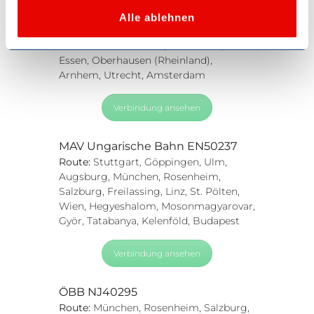
Route:
Innsbruck, Jenbach, Wörgl,
Kufstein, Rosenheim, München,
h
Alle ablehnen
Ingolstadt, Nürnberg, Würzburg,
l
Kassel-Wilhelmshöhe, Dortmund,
Essen, Oberhausen (Rheinland),
Arnhem, Utrecht, Amsterdam
Verbindung ansehen
MAV Ungarische Bahn EN50237
Route:
Stuttgart, Göppingen, Ulm,
Augsburg, München, Rosenheim,
Salzburg, Freilassing, Linz, St. Pölten,
Wien, Hegyeshalom, Mosonmagyarovar,
Györ, Tatabanya, Kelenföld, Budapest
Verbindung ansehen
ÖBB NJ40295
Route:
München, Rosenheim, Salzburg,