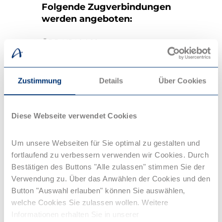
Folgende Zugverbindungen
werden angeboten:
ÖBB NJ40468
Route:
Wien, St. Pölten, Linz, Salzburg,
Freilassing, Rosenheim, München,
Koblenz, Bonn, Köln, Aachen, Lüttich,
Zustimmung
Details
Über Cookies
Brüssel
Verbindung ansehen
Diese Webseite verwendet Cookies
ÖBB NJ492
Um unsere Webseiten für Sie optimal zu gestalten und
Route:
Wien, St. Pölten, Linz, Salzburg,
fortlaufend zu verbessern verwenden wir Cookies. Durch
Freilassing, München, Nürnberg,
Würzburg, Kassel-Wilhelmshöhe,
Bestätigen des Buttons "Alle zulassen" stimmen Sie der
Göttingen, Hannover, Hamburg
Verwendung zu. Über das Anwählen der Cookies und den
Button "Auswahl erlauben" können Sie auswählen,
Verbindung ansehen
welche Cookies Sie zulassen wollen. Weitere
Informationen erhalten Sie in unserer